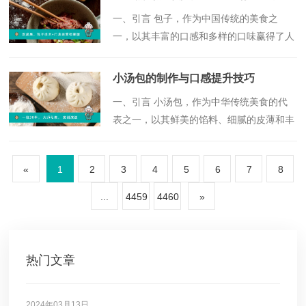
解读锅贴的起源、特色以及其背后的文化内
​一、引言 包子，作为中国传统的美食之
涵，以期为读者呈现一道地道的美食盛宴。
一，以其丰富的口感和多样的口味赢得了人
们的喜爱。而要制作一款美味的包子，其蒸
制过程则是至关重要的一环。本文将从面的
小汤包的制作与口感提升技巧
制作到蒸制技巧的全面解析，为您的包子蒸
​一、引言 小汤包，作为中华传统美食的代
制之路提供专业解答。
表之一，以其鲜美的馅料、细腻的皮薄和丰
富的汤汁赢得了广大食客的喜爱。其独特的
制作工艺和口感体验，不仅体现了中华饮食
«
1
2
3
4
5
6
7
8
文化的博大精深，也展示了人们对美食追求
的执着。本文将从小汤包的制作工艺、原料
...
4459
4460
»
选择、口感提升技巧等方面进行详细介绍，
以期为美食爱好者提供一些专业的参考。
热门文章
2024年03月13日