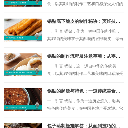
食，以其独特的制作工艺和口感深受人们的
喜爱。从古至今，锅贴凭借其丰富的口味和
营养价值，成为早餐、午餐和晚餐的佳选。
锅贴底下脆皮的制作秘诀：烹饪技巧大分享
本文将全面解析锅贴美食的制作过程，从食
​一、引言 锅贴，作为一种中国传统小吃，
材选择到烹饪技巧，帮助您更好地掌握这一
其独特的美味在于其酥脆的底部脆皮。每当
美食的制作方法。
人们品尝锅贴时，都会被其酥脆的口感所吸
引。本文将深入探讨锅贴底下脆皮的制作秘
锅贴的制作流程及注意事项：从零开始学习
诀，通过分享烹饪技巧和实际操作方法，让
​一、引言 锅贴，这一源自中华的传统美
读者们在家也能轻松制作出美味的锅贴。
食，以其独特的制作工艺和美味的口感深受
人们的喜爱。锅贴的魅力在于其外皮金黄酥
脆，内馅鲜美多汁，每一口都让人回味无
锅贴的起源与特色：一道传统美食的解读
穷。本文将详细介绍锅贴的制作流程及注意
​一、引言 锅贴，作为一道历史悠久、独具
事项，帮助读者从零开始学习这一美食的制
特色的传统美食，在中国各地广受欢迎。它
作技巧。
以其独特的制作工艺、口感和风味，成为中
华饮食文化中的一颗璀璨明珠。本文将详细
包子蒸制疑难解答：从面到技巧的全面解析